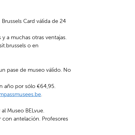
Brussels Card válida de 24
 y a muchas otras ventajas.
sit.brussels o en
 un pase de museo válido. No
n año por sólo €64,95.
passmusees.be
.
y al Museo BELvue.
r con antelación. Profesores