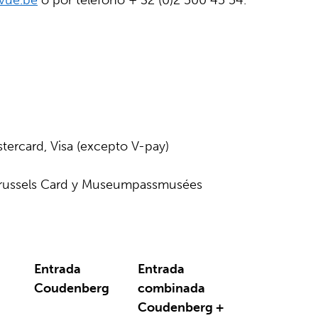
vue.be
o por teléfono + 32 (0)2 500 45 54.
tercard, Visa (excepto V-pay)
 Brussels Card y Museumpassmusées
Entrada
Entrada
Coudenberg
combinada
Coudenberg +