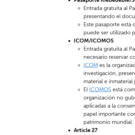
Pasaporte Riebedebie/3
Entrada gratuita al 
presentando el docum
Este pasaporte está 
puede ser utilizado po
ICOM/ICOMOS
Entrada gratuita al 
necesario reservar c
ICOM
es la organiza
investigación, preser
material e inmateria
El
ICOMOS
está comp
organización no gube
aplicadas a la conse
papel importante com
patrimonio mundial.
Article 27