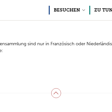
Skip to content
BESUCHEN
ZU TU
ensammlung sind nur in Französisch oder Niederländi
he:
Zurück zum Anfang