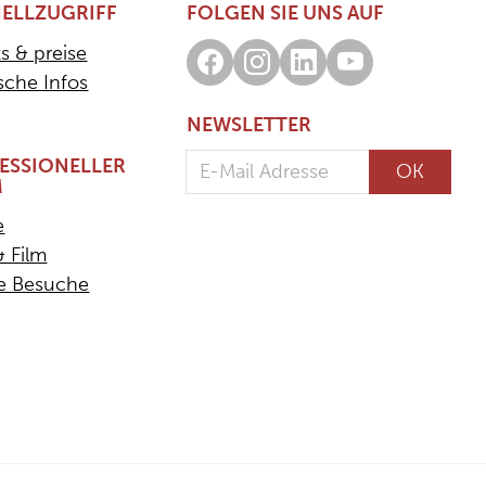
ELLZUGRIFF
FOLGEN SIE UNS AUF
s & preise
Facebook
Instagram
LinkedIn
Youtube
ische Infos
NEWSLETTER
E-Mail Adresse
ESSIONELLER
OK
M
e
& Film
te Besuche