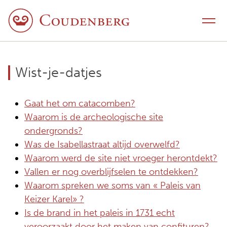
Naar inhoud
Schakel navigatie
Wist-je-datjes
Gaat het om catacomben?
Waarom is de archeologische site
ondergronds?
Was de Isabellastraat altijd overwelfd?
Waarom werd de site niet vroeger herontdekt?
Vallen er nog overblijfselen te ontdekken?
Waarom spreken we soms van « Paleis van
Keizer Karel» ?
Is de brand in het paleis in 1731 echt
veroorzaakt door het maken van confituren?