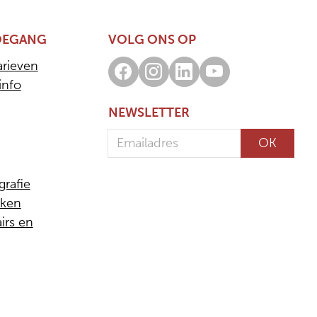
OEGANG
VOLG ONS OP
arieven
Facebook
Instagram
LinkedIn
Youtube
info
NEWSLETTER
Emailadres
OK
grafie
eken
airs en