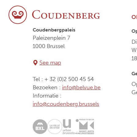
O
Coudenbergpaleis
O
Paleizenplein 7
Di
1000 Brussel
We
1
See map
Ge
Tel : + 32 (0)2 500 45 54
Op
Bezoeken :
info@belvue.be
G
Informatie :
info@coudenberg.brussels