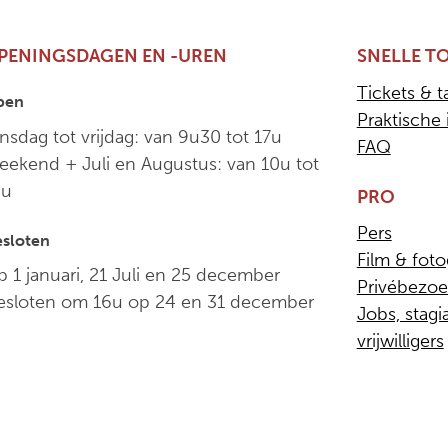
PENINGSDAGEN EN -UREN
SNELLE T
Tickets & t
pen
Praktische 
nsdag tot vrijdag: van 9u30 tot 17u
FAQ
ekend + Juli en Augustus: van 10u tot
8u
PRO
Pers
sloten
Film & foto
 1 januari, 21 Juli en 25 december
Privébezo
esloten om 16u op 24 en 31 december
Jobs, stagi
vrijwilligers