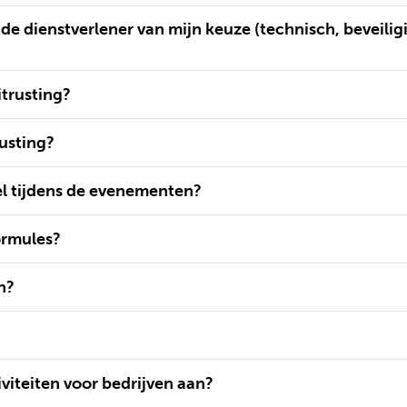
de dienstverlener van mijn keuze (technisch, beveilig
itrusting?
usting?
el tijdens de evenementen?
ormules?
n?
iviteiten voor bedrijven aan?