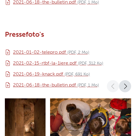
2021-06-18-the-bulletin.pdf
(PDF, 1 Mo)
Pressefoto's
2021-01-02-telepro.pdf
(PDF, 2 Mo)
2021-02-15-rtbf-la-1iere.pdf
(PDF, 312 Ko)
2021-06-19-knack.pdf
(PDF, 691 Ko)
2021-06-18-the-bulletin.pdf
(PDF, 1 Mo)