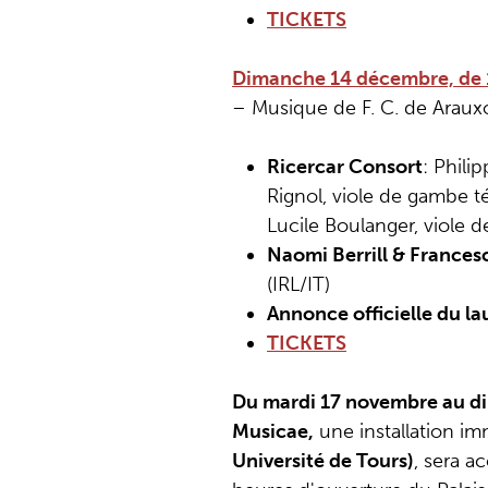
TICKETS
Dimanche 14 décembre, de 1
– Musique de F. C. de Arauxo,
Ricercar Consort
: Phili
Rignol, viole de gambe t
Lucile Boulanger, viole 
Naomi Berrill & Frances
(IRL/IT)
Annonce officielle du la
TICKETS
Du mardi 17 novembre au 
Musicae,
une installation im
Université de Tours)
, sera a