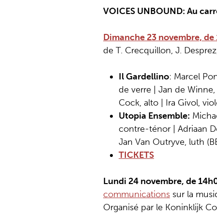
VOICES UNBOUND: Au carref
Dimanche 23 novembre, de 18
de T. Crecquillon, J. Desprez
Il Gardellino
: Marcel Po
de verre | Jan de Winne,
Cock, alto | Ira Givol, vio
Utopia Ensemble:
Michae
contre-ténor | Adriaan De
Jan Van Outryve, luth (B
TICKETS
Lundi 24 novembre, de 14h0
communications
sur la musi
Organisé par le Koninklijk C