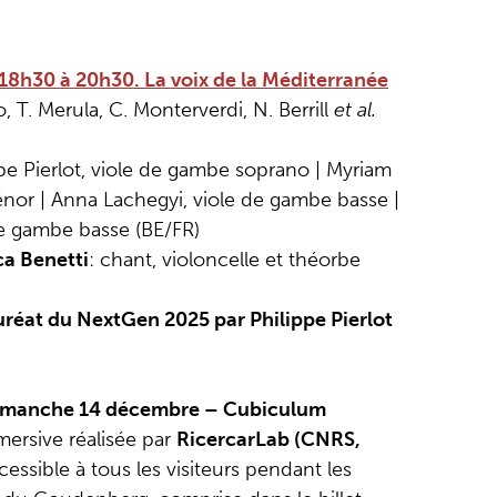
8h30 à 20h30. La voix de la Méditerranée
 T. Merula, C. Monterverdi, N. Berrill
et al.
ppe Pierlot, viole de gambe soprano | Myriam
énor | Anna Lachegyi, viole de gambe basse |
de gambe basse (BE/FR)
ca Benetti
: chant, violoncelle et théorbe
uréat du NextGen 2025 par Philippe Pierlot
dimanche 14 décembre – Cubiculum
mersive réalisée par
RicercarLab (CNRS,
ccessible à tous les visiteurs pendant les