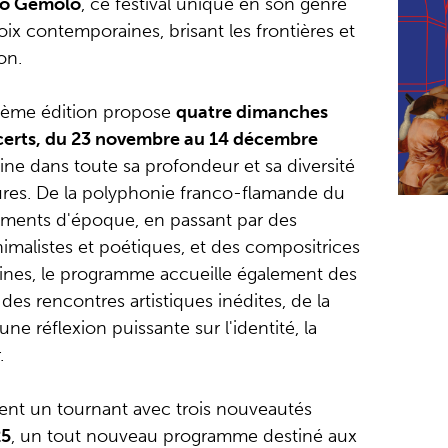
o Gemolo
, ce festival unique en son genre
x contemporaines, brisant les frontières et
on.
quième édition propose
quatre dimanches
certs, du 23 novembre au 14 décembre
ine dans toute sa profondeur et sa diversité
ltures. De la polyphonie franco-flamande du
ruments d'époque, en passant par des
malistes et poétiques, et des compositrices
ines, le programme accueille également des
es rencontres artistiques inédites, de la
ne réflexion puissante sur l'identité, la
.
nt un tournant avec trois nouveautés
25
, un tout nouveau programme destiné aux