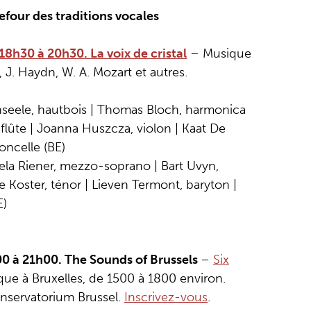
our des traditions vocales
h30 à 20h30. La voix de cristal
– Musique
, J. Haydn, W. A. Mozart et autres.
nseele, hautbois | Thomas Bloch, harmonica
 flûte | Joanna Huszcza, violon | Kaat De
loncelle (BE)
la Riener, mezzo-soprano | Bart Uvyn,
 Koster, ténor | Lieven Termont, baryton |
E)
0 à 21h00. The Sounds of Brussels
–
Six
que à Bruxelles, de 1500 à 1800 environ.
onservatorium Brussel.
Inscrivez-vous
.