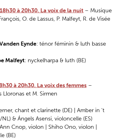
8h30 à 20h30. La voix de la nuit
– Musique
François, O. de Lassus, P. Malfeyt, R. de Visée
 Vanden Eynde
: ténor féminin & luth basse
pe Malfeyt
: nyckelharpa & luth (BE)
8h30 à 20h30. La voix des femmes
–
s Lloronas et M. Sirmen
rner, chant et clarinette (DE) | Amber in 't
S/NL) & Ángels Asensi, violoncelle (ES)
 Ann Cnop, violon | Shiho Ono, violon |
le (BE)