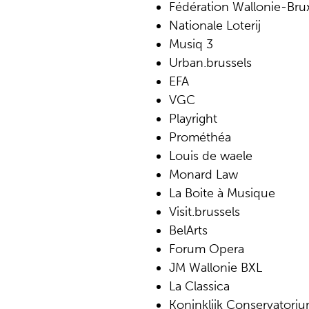
Fédération Wallonie-Brux
Nationale Loterij
Musiq 3
Urban.brussels
EFA
VGC
Playright
Prométhéa
Louis de waele
Monard Law
La Boite à Musique
Visit.brussels
BelArts
Forum Opera
JM Wallonie BXL
La Classica
Koninklijk Conservatoriu