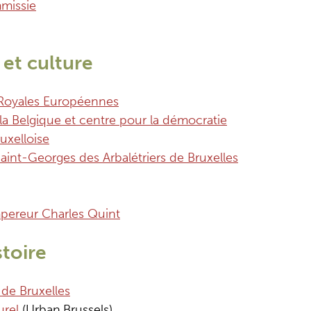
missie
et culture
 Royales Européennes
la Belgique et centre pour la démocratie
uxelloise
int-Georges des Arbalétriers de Bruxelles
pereur Charles Quint
stoire
 de Bruxelles
urel
(Urban.Brussels)