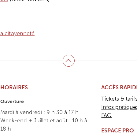
la citoyenneté
Haut de page
HORAIRES
ACCÈS RAPID
Tickets & tarif
Ouverture
Infos pratique
Mardi à vendredi : 9 h 30 à 17 h
FAQ
Week-end + Juillet et août : 10 h à
18 h
ESPACE PRO