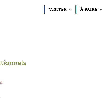
Aller au contenu
VISITER
À FAIRE
utionnels
es
e