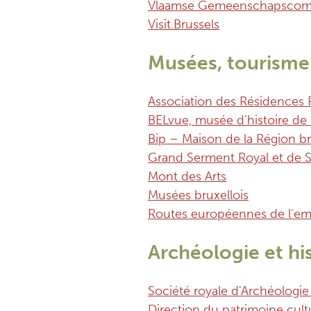
Vlaamse Gemeenschapscom
Visit.Brussels
Musées, tourisme 
Association des Résidences
BELvue, musée d’histoire de 
Bip – Maison de la Région br
Grand Serment Royal et de Sa
Mont des Arts
Musées bruxellois
Routes européennes de l'em
Archéologie et hi
Société royale d'Archéologie
Direction du patrimoine cult