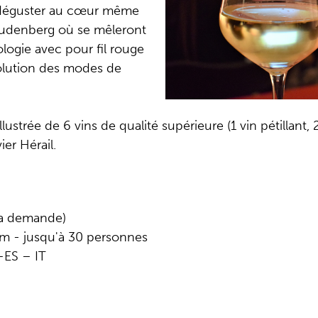
à déguster au cœur même
oudenberg où se mêleront
ologie avec pour fil rouge
évolution des modes de
strée de 6 vins de qualité supérieure (1 vin pétillant, 2
ier Hérail.
la demande)
m - jusqu'à 30 personnes
–ES – IT