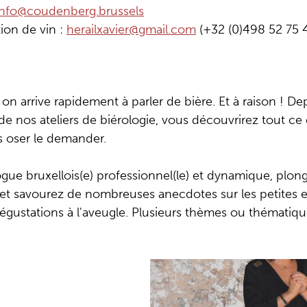
info@coudenberg.brussels
ion de vin :
herailxavier@gmail.com
(+32 (0)498 52 75 4
n arrive rapidement à parler de bière. Et à raison ! De
s de nos ateliers de biérologie, vous découvrirez tout c
ns oser le demander.
e bruxellois(e) professionnel(le) et dynamique, plonge
on et savourez de nombreuses anecdotes sur les petites e
dégustations à l'aveugle. Plusieurs thèmes ou thématiqu