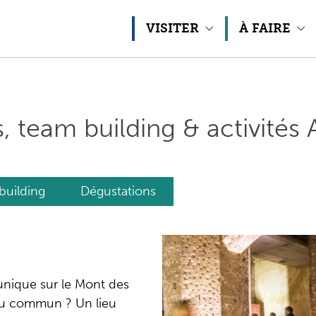
Aller au contenu
VISITER
À FAIRE
s, team building & activités
uilding
Dégustations
unique sur le Mont des
 du commun ? Un lieu