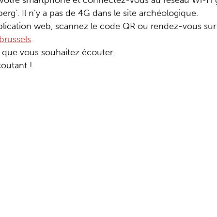
 votre smartphone et connectez-vous au réseau Wi-Fi g
rg'. Il n'y a pas de 4G dans le site archéologique.
plication web, scannez le code QR ou rendez-vous sur
brussels
.
s que vous souhaitez écouter.
outant !