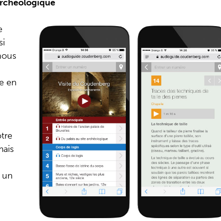
 archéologique
e
si
 nous
le en
tre
mais
 un