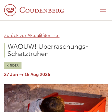
Skip to content
Toggle navigation
Zurück zur Aktualitätenliste
WAOUW! Überraschungs-
Schatztruhen
KINDER
27 Jun → 16 Aug 2026