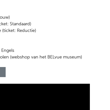
aouw)
cket: Standaard)
 (ticket: Reductie)
, Engels
evolen (webshop van het BELvue museum)