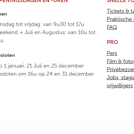
PENINGSDAGEN EN -UREN
SNELLE T
Tickets & t
pen
Praktische 
nsdag tot vrijdag: van 9u30 tot 17u
FAQ
ekend + Juli en Augustus: van 10u tot
8u
PRO
Pers
sloten
Film & foto
 1 januari, 21 Juli en 25 december
Privébezo
esloten om 16u op 24 en 31 december
Jobs, stagi
vrijwilligers