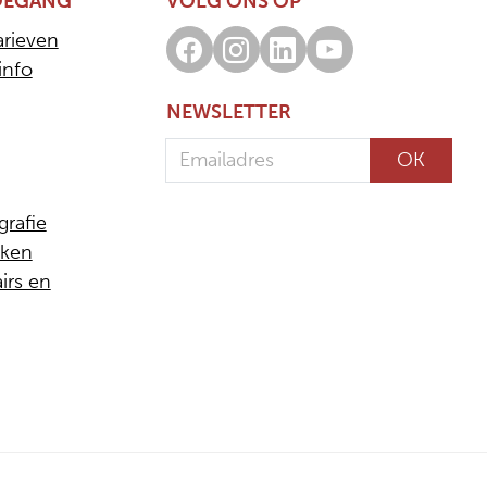
OEGANG
VOLG ONS OP
arieven
Facebook
Instagram
LinkedIn
Youtube
info
NEWSLETTER
Emailadres
OK
grafie
eken
airs en