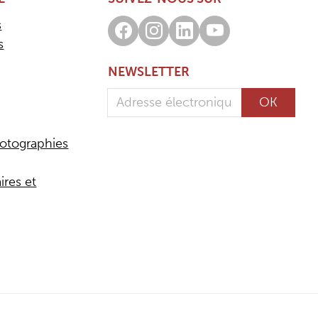
s
Facebook
Instagram
LinkedIn
Youtube
s
NEWSLETTER
Adresse électronique
OK
otographies
ires et