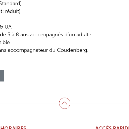
 Standard)
t: réduit)
 & UA
s de 5 à 8 ans accompagnés d’un adulte.
ible.
 sans accompagnateur du Coudenberg.
Haut de page
HORAIRES
ACCÈS RAPID