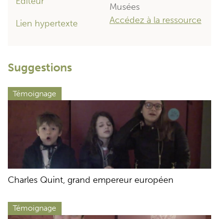
Éditeur
Musées
Accédez à la ressource
Lien hypertexte
Suggestions
Témoignage
Charles Quint, grand empereur européen
Témoignage